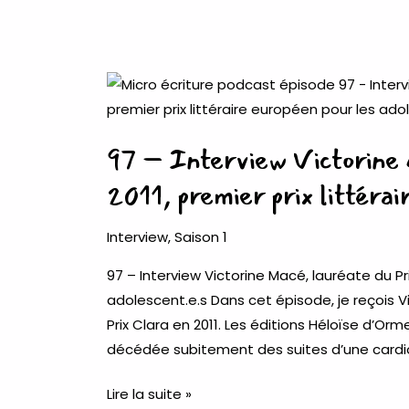
ton
lit),
notre
romance
97
saphique
–
à
Interview
97 – Interview Victorine 
4
Victorine
mains
Macé,
2011, premier prix littérai
lauréate
du
Interview
,
Saison 1
Prix
97 – Interview Victorine Macé, lauréate du Pri
Clara
adolescent.e.s Dans cet épisode, je reçois V
en
Prix Clara en 2011. Les éditions Héloïse d’O
2011,
décédée subitement des suites d’une cardi
premier
prix
Lire la suite »
littéraire