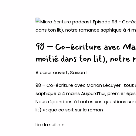
des
formats
98
courts
–
aux
Co-
formats
98 – Co-écriture avec Man
écriture
longs)
avec
moitié dans ton lit), notre
Manon
Lécuyer
A cœur ouvert
,
Saison 1
:
98 – Co-écriture avec Manon Lécuyer : tout s
tout
saphique à 4 mains Aujourd’hui, premier épi
sur
Nous répondons à toutes vos questions sur 
Daiquiri
lit) » : que ce soit sur le roman
(À
moitié
Lire la suite »
dans