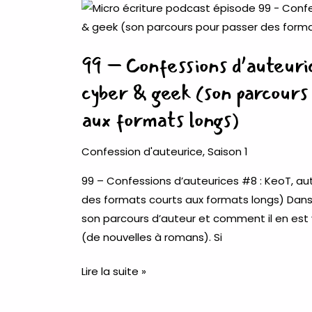
99
–
Confessions
99 – Confessions d’auteur
d’auteurices
#8
cyber & geek (son parcours
:
aux formats longs)
KeoT,
auteur
Confession d'auteurice
,
Saison 1
de
romans
99 – Confessions d’auteurices #8 : KeoT, a
cyber
des formats courts aux formats longs) Dans 
&
son parcours d’auteur et comment il en est
geek
(de nouvelles à romans). Si
(son
parcours
Lire la suite »
pour
passer