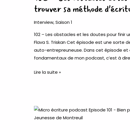
et
trouver sa méthode d’écrit
les
doutes
Interview
,
Saison 1
pour
102 – Les obstacles et les doutes pour finir
finir
Flava S. Triskan Cet épisode est une sorte de 
un
auto-entrepreuneuse. Dans cet épisode et à
premier
fondamentaux de mon podcast, c’est à dir
jet
et
Lire la suite »
trouver
sa
méthode
d’écriture
avec
101
Flava
–
S.
Bien