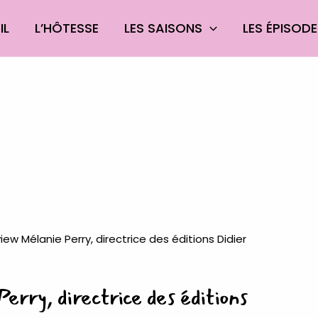
IL
L’HÔTESSE
LES SAISONS
LES ÉPISOD
rry, directrice des éditions