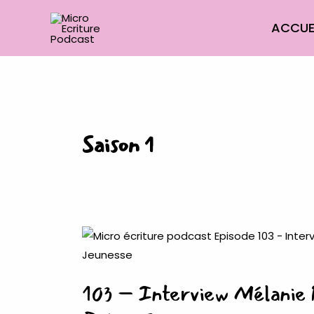
Aller
ACCUE
au
contenu
Saison 1
103
–
Interview
103 – Interview Mélanie Pe
Mélanie
Perry,