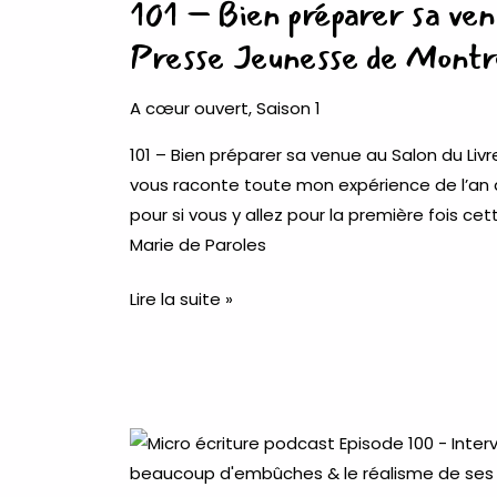
101 – Bien préparer sa venu
Triskan
préparer
sa
Presse Jeunesse de Montr
venue
au
A cœur ouvert
,
Saison 1
Salon
101 – Bien préparer sa venue au Salon du Livr
du
vous raconte toute mon expérience de l’an 
Livre
pour si vous y allez pour la première fois ce
et
Marie de Paroles
de
la
Lire la suite »
Presse
Jeunesse
de
Montreuil
100
–