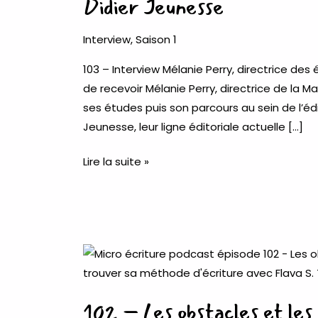
Didier Jeunesse
directrice
des
Interview
,
Saison 1
éditions
103 – Interview Mélanie Perry, directrice des 
Didier
de recevoir Mélanie Perry, directrice de la Ma
Jeunesse
ses études puis son parcours au sein de l’édi
Jeunesse, leur ligne éditoriale actuelle […]
Lire la suite »
102
–
Les
102 – Les obstacles et les 
obstacles