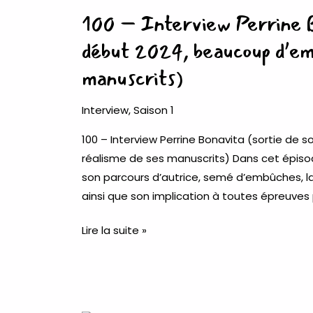
Interview
100 – Interview Perrine B
Perrine
Bonavita
début 2024, beaucoup d’em
(sortie
manuscrits)
de
son
Interview
,
Saison 1
roman
début
100 – Interview Perrine Bonavita (sortie d
2024,
réalisme de ses manuscrits) Dans cet épisode
beaucoup
son parcours d’autrice, semé d’embûches, la
d’embûches
ainsi que son implication à toutes épreuves
&
le
Lire la suite »
réalisme
de
ses
manuscrits)