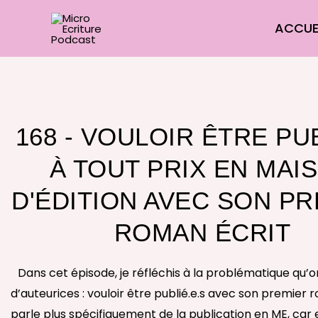
Aller
ACCUE
au
contenu
168 - VOULOIR ÊTRE PU
À TOUT PRIX EN MAI
D'ÉDITION AVEC SON P
ROMAN ÉCRIT
Dans cet épisode, je réfléchis à la problématique qu
d’auteurices : vouloir être publié.e.s avec son premier 
parle plus spécifiquement de la publication en ME, car 