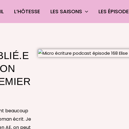
IL
L’HÔTESSE
LES SAISONS
LES ÉPISOD
BLIÉ.E
SON
REMIER
’ont beaucoup
roman écrit. Je
en AE, on peut