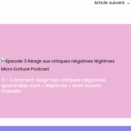
Article suivant
→
3 – Comment réagir aux critiques négatives
quand elles sont « légitimes » avec Aurore
Vasselin