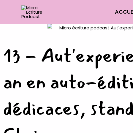
Aller
ACCUE
au
contenu
13 - Aut'experi
an en auto-éditi
dédicaces, stand