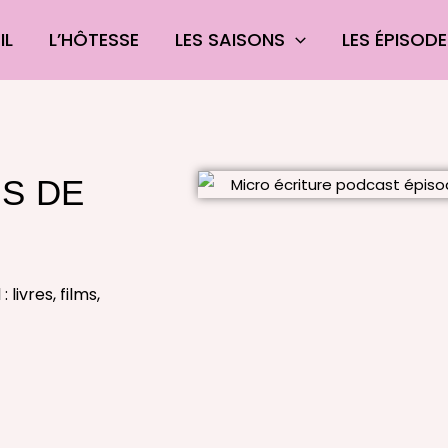
IL
L’HÔTESSE
LES SAISONS
LES ÉPISOD
IS DE
livres, films,