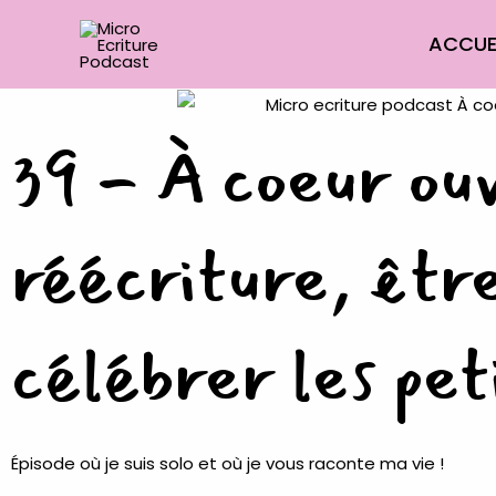
Aller
ACCUE
au
contenu
39 - À coeur ouv
réécriture, être
célébrer les pet
Épisode où je suis solo et où je vous raconte ma vie !