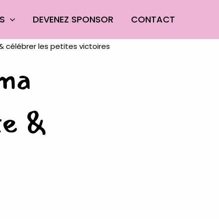
ES
DEVENEZ SPONSOR
CONTACT
 ma
te &