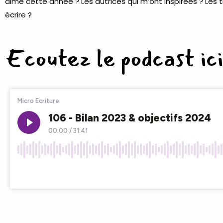
aimé cette année ? Les autrices qui m’ont inspirées ? Les 
écrire ?
Ecoutez le podcast ici