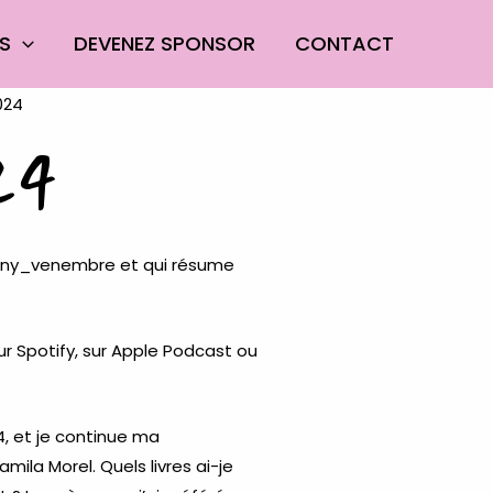
ES
DEVENEZ SPONSOR
CONTACT
24
ny_venembre
et qui résume
sur
Spotify
, sur
Apple Podcast
ou
24, et je continue ma
amila Morel
. Quels livres ai-je