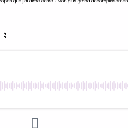
tropes que j’ai aimé écrire ? Mon plus grand accomplissement
 :